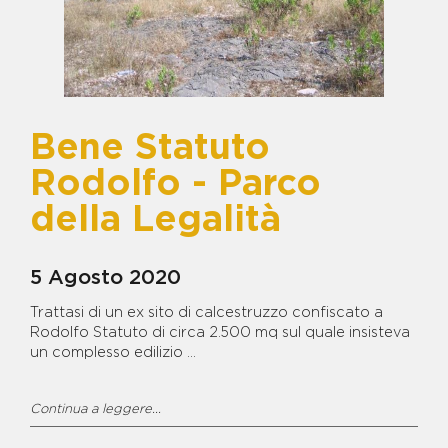
VISITA LA GALLERY
MAMMA
BENE COMPAGNONE
BENE D'ALESSANDRO -
CENTRO RESIDENZIALE E
CENTRO DIURNO
BENE DIANA - COMUNITÀ
RESIDENZIALE PER MINORI IN
Bene Statuto
AREA PENALE
BENE ELIO DIANA - TERRENO
Rodolfo - Parco
AGRICOLO
BENE ERNESTO BARDELLINO -
della Legalità
CASERMA DEI CARABINIERI
BENE FRANCESCO SCHIAVONE
- ISOLA ECOLOGICA
5 Agosto 2020
BENE FRANCESCO SCHIAVONE
CICCIARIELLO IN LOCALITA'
Trattasi di un ex sito di calcestruzzo confiscato a
VIGNALE
Rodolfo Statuto di circa 2.500 mq sul quale insisteva
BENE FRANCESCO SCHIAVONE
un complesso edilizio ...
SANDOKAN - TERRENI LOC.
FERRANDELLE
BENE G. MIRRA E FRANCESCO
Continua a leggere...
SCHIAVONE - CENTRO DI
AGRICOLTURA SOC.