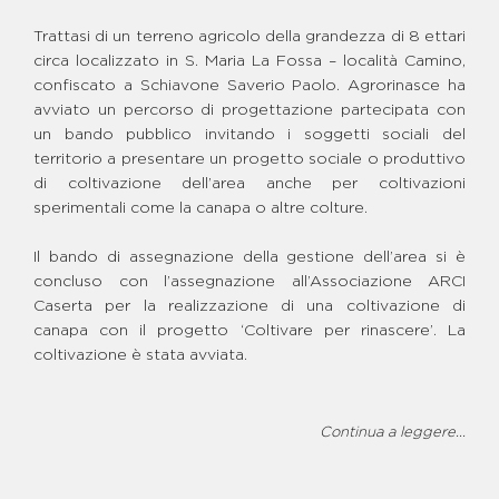
BENE GIOVANNI GAROFALO
BENE MARANO - CENTRO
Trattasi di un terreno agricolo della grandezza di 8 ettari
GIOVANILE POLIVALENTE
circa localizzato in S. Maria La Fossa – località Camino,
BENE MARIO CATERINO -
confiscato a Schiavone Saverio Paolo. Agrorinasce ha
CENTRO DON MILANI
avviato un percorso di progettazione partecipata con
BENE MICHELE ZAGARIA
un bando pubblico invitando i soggetti sociali del
BENE PASQUALE SPIERTO -
territorio a presentare un progetto sociale o produttivo
GRUPPO DI CONVIVENZA E
CENTRO GIOVANILE
di coltivazione dell’area anche per coltivazioni
sperimentali come la canapa o altre colture.
BENE RAFFAELE CECORO -
SPAZIO GIOVANI E FAMIGLIE
BENE S. P. SCHIAVONE E F.
Il bando di assegnazione della gestione dell’area si è
SCHIAVONE - FATTORIA
concluso con l’assegnazione all’Associazione ARCI
INTEGRA
Caserta per la realizzazione di una coltivazione di
BENE SCHIAVONE - CENTRO
canapa con il progetto ‘Coltivare per rinascere’. La
"GLOBAL CARE"
coltivazione è stata avviata.
BENE SCHIAVONE FRANCESCO
“CICCIARIELLO”-CAMPO DI
CALCETTO
BENE SCHIAVONE SAVERIO
Continua a leggere...
PAOLO
BENE STATUTO RODOLFO -
PARCO DELLA LEGALITÀ