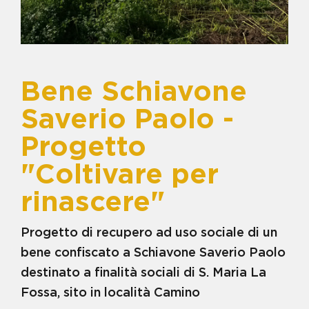
VISITA LA GALLERY
MAMMA
BENE COMPAGNONE
BENE D'ALESSANDRO -
CENTRO RESIDENZIALE E
CENTRO DIURNO
BENE DIANA - COMUNITÀ
Bene Schiavone
RESIDENZIALE PER MINORI IN
AREA PENALE
Saverio Paolo -
BENE ELIO DIANA - TERRENO
AGRICOLO
Progetto
BENE ERNESTO BARDELLINO -
CASERMA DEI CARABINIERI
"Coltivare per
BENE FRANCESCO SCHIAVONE
- ISOLA ECOLOGICA
rinascere"
BENE FRANCESCO SCHIAVONE
CICCIARIELLO IN LOCALITA'
VIGNALE
Progetto di recupero ad uso sociale di un
BENE FRANCESCO SCHIAVONE
SANDOKAN - TERRENI LOC.
bene confiscato a Schiavone Saverio Paolo
FERRANDELLE
destinato a finalità sociali di S. Maria La
BENE G. MIRRA E FRANCESCO
SCHIAVONE - CENTRO DI
Fossa, sito in località Camino
AGRICOLTURA SOC.