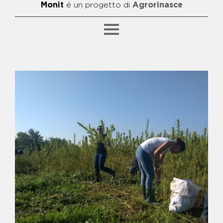
Monit
é un progetto di
Agrorinasce
SFOGLIA PER CATEGORIA
BENE ALFIERO
BENE ANIELLO BIDOGNETTI E
FRANCESCO SCHIAVONE -
FATTORIA "META"
BENE ANTONIO ZAGARIA
BENE BIDOGNETTI - CAMPO DI
CALCETTO E AREA GIOCHI
BENE CAPALDO - CENTRO
POLIFUNZIONALE
BENE CATERINO - CENTRO DI
AGGREGAZIONE E GRUPPO DI
ACQUISTO
SFOGLIA PER ARGOMENTO
BENE CICCIARIELLO - ASILO
NIDO, PUNTO LUCE E SPAZIO