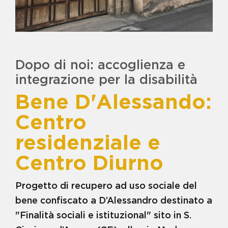
VISITA LA GALLERY
MAMMA
BENE COMPAGNONE
BENE D'ALESSANDRO -
CENTRO RESIDENZIALE E
CENTRO DIURNO
BENE DIANA - COMUNITÀ
Dopo di noi: accoglienza e
RESIDENZIALE PER MINORI IN
AREA PENALE
integrazione per la disabilità
BENE ELIO DIANA - TERRENO
AGRICOLO
Bene D'Alessando:
BENE ERNESTO BARDELLINO -
CASERMA DEI CARABINIERI
Centro
BENE FRANCESCO SCHIAVONE
- ISOLA ECOLOGICA
residenziale e
BENE FRANCESCO SCHIAVONE
CICCIARIELLO IN LOCALITA'
Centro Diurno
VIGNALE
BENE FRANCESCO SCHIAVONE
SANDOKAN - TERRENI LOC.
Progetto di recupero ad uso sociale del
FERRANDELLE
bene confiscato a D’Alessandro destinato a
BENE G. MIRRA E FRANCESCO
SCHIAVONE - CENTRO DI
"Finalità sociali e istituzional" sito in S.
AGRICOLTURA SOC.