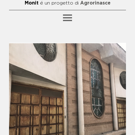
Monit
é un progetto di
Agrorinasce
SFOGLIA PER CATEGORIA
BENE ALFIERO
BENE ANIELLO BIDOGNETTI E
FRANCESCO SCHIAVONE -
FATTORIA "META"
BENE ANTONIO ZAGARIA
BENE BIDOGNETTI - CAMPO DI
CALCETTO E AREA GIOCHI
BENE CAPALDO - CENTRO
POLIFUNZIONALE
BENE CATERINO - CENTRO DI
AGGREGAZIONE E GRUPPO DI
ACQUISTO
SFOGLIA PER ARGOMENTO
BENE CICCIARIELLO - ASILO
NIDO, PUNTO LUCE E SPAZIO