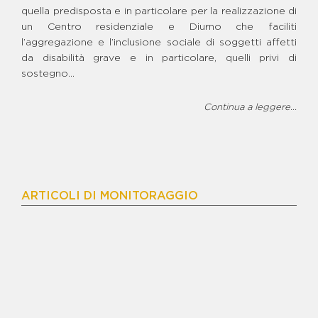
BENE STEFANO RECCIA -
quella predisposta e in particolare per la realizzazione di
MEDIATECA E LUDOTECA
un Centro residenziale e Diurno che faciliti
BENE TAVOLETTA - CAFFE'
l’aggregazione e l’inclusione sociale di soggetti affetti
LETTERARIO E BIBLIOTECA
da disabilità grave e in particolare, quelli privi di
BENE VARGAS
sostegno...
BENE VENOSA - CENTRO DI
AGGREGAZIONE GIOVANILE
Continua a leggere...
BENE VENOSA - CENTRO
SPORTIVO E CAMPO DI
CALCETTO
BENE VINCENZO ZAGARIA -
AREA AGRICOLA
BENE VINCENZO ZAGARIA -
ISOLA ECOLOGICA
ARTICOLI DI MONITORAGGIO
BENE VINCENZO ZAGARIA -
PROGETTO AD USO
PRODUTTIVO
BENE WALTER SCHIAVONE
BENE ZAGARIA - INCUBATORE
SOCIALE
BENE ZAGARIA - TERRENO
AGRICOLO