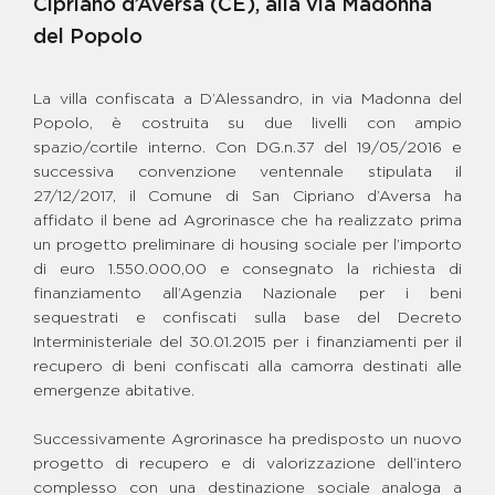
Cipriano d’Aversa (CE), alla via Madonna
BENE GIOVANNI GAROFALO
BENE MARANO - CENTRO
del Popolo
GIOVANILE POLIVALENTE
BENE MARIO CATERINO -
CENTRO DON MILANI
La villa confiscata a D’Alessandro, in via Madonna del
BENE MICHELE ZAGARIA
Popolo, è costruita su due livelli con ampio
spazio/cortile interno. Con DG.n.37 del 19/05/2016 e
BENE PASQUALE SPIERTO -
GRUPPO DI CONVIVENZA E
successiva convenzione ventennale stipulata il
CENTRO GIOVANILE
27/12/2017, il Comune di San Cipriano d’Aversa ha
BENE RAFFAELE CECORO -
affidato il bene ad Agrorinasce che ha realizzato prima
SPAZIO GIOVANI E FAMIGLIE
un progetto preliminare di housing sociale per l’importo
BENE S. P. SCHIAVONE E F.
di euro 1.550.000,00 e consegnato la richiesta di
SCHIAVONE - FATTORIA
INTEGRA
finanziamento all’Agenzia Nazionale per i beni
BENE SCHIAVONE - CENTRO
sequestrati e confiscati sulla base del Decreto
"GLOBAL CARE"
Interministeriale del 30.01.2015 per i finanziamenti per il
BENE SCHIAVONE FRANCESCO
recupero di beni confiscati alla camorra destinati alle
“CICCIARIELLO”-CAMPO DI
emergenze abitative.
CALCETTO
BENE SCHIAVONE SAVERIO
PAOLO
Successivamente Agrorinasce ha predisposto un nuovo
BENE STATUTO RODOLFO -
progetto di recupero e di valorizzazione dell’intero
PARCO DELLA LEGALITÀ
complesso con una destinazione sociale analoga a