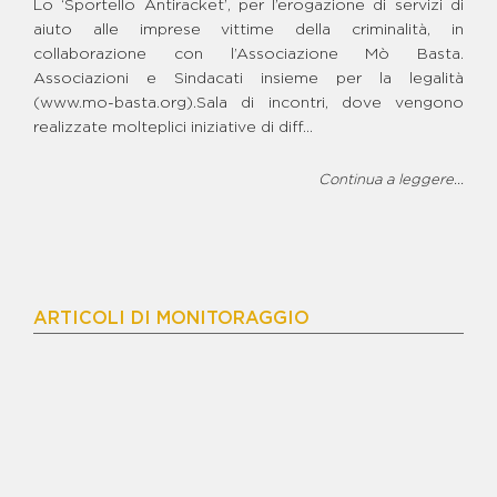
Lo ‘Sportello Antiracket’, per l’erogazione di servizi di
BENE STEFANO RECCIA -
MEDIATECA E LUDOTECA
aiuto alle imprese vittime della criminalità, in
collaborazione con l’Associazione Mò Basta.
BENE TAVOLETTA - CAFFE'
LETTERARIO E BIBLIOTECA
Associazioni e Sindacati insieme per la legalità
BENE VARGAS
(www.mo-basta.org).Sala di incontri, dove vengono
realizzate molteplici iniziative di diff...
BENE VENOSA - CENTRO DI
AGGREGAZIONE GIOVANILE
BENE VENOSA - CENTRO
Continua a leggere...
SPORTIVO E CAMPO DI
CALCETTO
BENE VINCENZO ZAGARIA -
AREA AGRICOLA
BENE VINCENZO ZAGARIA -
ISOLA ECOLOGICA
ARTICOLI DI MONITORAGGIO
BENE VINCENZO ZAGARIA -
PROGETTO AD USO
PRODUTTIVO
BENE WALTER SCHIAVONE
BENE ZAGARIA - INCUBATORE
SOCIALE
BENE ZAGARIA - TERRENO
AGRICOLO