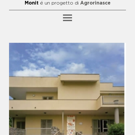
Monit
é un progetto di
Agrorinasce
SFOGLIA PER CATEGORIA
BENE ALFIERO
BENE ANIELLO BIDOGNETTI E
FRANCESCO SCHIAVONE -
FATTORIA "META"
BENE ANTONIO ZAGARIA
BENE BIDOGNETTI - CAMPO DI
CALCETTO E AREA GIOCHI
BENE CAPALDO - CENTRO
POLIFUNZIONALE
BENE CATERINO - CENTRO DI
AGGREGAZIONE E GRUPPO DI
ACQUISTO
SFOGLIA PER ARGOMENTO
BENE CICCIARIELLO - ASILO
NIDO, PUNTO LUCE E SPAZIO