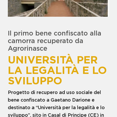
VISITA LA GALLERY
MAMMA
BENE COMPAGNONE
BENE D'ALESSANDRO -
CENTRO RESIDENZIALE E
CENTRO DIURNO
BENE DIANA - COMUNITÀ
Il primo bene confiscato alla
RESIDENZIALE PER MINORI IN
AREA PENALE
camorra recuperato da
BENE ELIO DIANA - TERRENO
Agrorinasce
AGRICOLO
BENE ERNESTO BARDELLINO -
UNIVERSITÀ PER
CASERMA DEI CARABINIERI
BENE FRANCESCO SCHIAVONE
LA LEGALITÀ E LO
- ISOLA ECOLOGICA
BENE FRANCESCO SCHIAVONE
SVILUPPO
CICCIARIELLO IN LOCALITA'
VIGNALE
BENE FRANCESCO SCHIAVONE
Progetto di recupero ad uso sociale del
SANDOKAN - TERRENI LOC.
FERRANDELLE
bene confiscato a Gaetano Darione e
BENE G. MIRRA E FRANCESCO
destinato a “Università per la legalità e lo
SCHIAVONE - CENTRO DI
AGRICOLTURA SOC.
sviluppo”, sito in Casal di Principe (CE) in