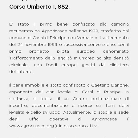
BENE GIOVANNI GAROFALO
Corso Umberto I, 882.
BENE MARANO - CENTRO
GIOVANILE POLIVALENTE
BENE MARIO CATERINO -
E’ stato il primo bene confiscato alla camorra
CENTRO DON MILANI
recuperato da Agrorinasce nell’anno 1999, trasferito dal
BENE MICHELE ZAGARIA
comune di Casal di Principe con Verbale di trasferimento
BENE PASQUALE SPIERTO -
del 24 novembre 1999 e successiva convenzione, con il
GRUPPO DI CONVIVENZA E
CENTRO GIOVANILE
primo progetto pilota europeo denominato
‘Rafforzamento della legalità in un’area ad alta densità
BENE RAFFAELE CECORO -
SPAZIO GIOVANI E FAMIGLIE
criminale’, con fondi europei gestiti dal Ministero
BENE S. P. SCHIAVONE E F.
dell’Interno.
SCHIAVONE - FATTORIA
INTEGRA
Il bene immobile è stato confiscato a Gaetano Darione,
BENE SCHIAVONE - CENTRO
esponente del clan locale di Casal di Principe. In
"GLOBAL CARE"
sostanza, si tratta di un Centro polifunzionale di
BENE SCHIAVONE FRANCESCO
“CICCIARIELLO”-CAMPO DI
incontro, documentazione e ricerca sui temi della
CALCETTO
legalità e dello sviluppo. Attualmente, lo stabile è sede
BENE SCHIAVONE SAVERIO
degli uffici operativi di Agrorinasce (
PAOLO
www.agrorinasce.org ). In esso sono attivi:
BENE STATUTO RODOLFO -
PARCO DELLA LEGALITÀ