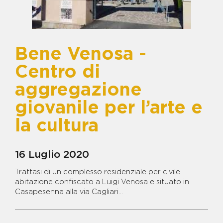
VISITA LA GALLERY
MAMMA
BENE COMPAGNONE
BENE D'ALESSANDRO -
CENTRO RESIDENZIALE E
CENTRO DIURNO
Bene Venosa -
BENE DIANA - COMUNITÀ
RESIDENZIALE PER MINORI IN
Centro di
AREA PENALE
BENE ELIO DIANA - TERRENO
aggregazione
AGRICOLO
giovanile per l’arte e
BENE ERNESTO BARDELLINO -
CASERMA DEI CARABINIERI
la cultura
BENE FRANCESCO SCHIAVONE
- ISOLA ECOLOGICA
BENE FRANCESCO SCHIAVONE
CICCIARIELLO IN LOCALITA'
16 Luglio 2020
VIGNALE
BENE FRANCESCO SCHIAVONE
Trattasi di un complesso residenziale per civile
SANDOKAN - TERRENI LOC.
abitazione confiscato a Luigi Venosa e situato in
FERRANDELLE
Casapesenna alla via Cagliari...
BENE G. MIRRA E FRANCESCO
SCHIAVONE - CENTRO DI
AGRICOLTURA SOC.
Continua a leggere...