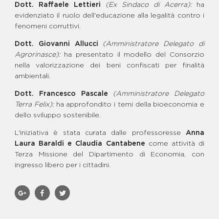
Dott. Raffaele Lettieri
(Ex Sindaco di Acerra):
ha
BENE STEFANO RECCIA -
MEDIATECA E LUDOTECA
evidenziato il ruolo dell'educazione alla legalità contro i
BENE TAVOLETTA - CAFFE'
fenomeni corruttivi.
LETTERARIO E BIBLIOTECA
Dott. Giovanni Allucci
(Amministratore Delegato di
BENE VARGAS
Agrorinasce):
ha presentato il modello del Consorzio
BENE VENOSA - CENTRO DI
AGGREGAZIONE GIOVANILE
nella valorizzazione dei beni confiscati per finalità
ambientali.
BENE VENOSA - CENTRO
SPORTIVO E CAMPO DI
CALCETTO
Dott. Francesco Pascale
(Amministratore Delegato
BENE VINCENZO ZAGARIA -
Terra Felix):
ha approfondito i temi della bioeconomia e
AREA AGRICOLA
dello sviluppo sostenibile.
BENE VINCENZO ZAGARIA -
ISOLA ECOLOGICA
L'iniziativa è stata curata dalle professoresse
Anna
BENE VINCENZO ZAGARIA -
Laura Baraldi
e Claudia Cantabene
come attività di
PROGETTO AD USO
Terza Missione del Dipartimento di Economia, con
PRODUTTIVO
ingresso libero per i cittadini.
BENE WALTER SCHIAVONE
BENE ZAGARIA - INCUBATORE
SOCIALE
BENE ZAGARIA - TERRENO
AGRICOLO