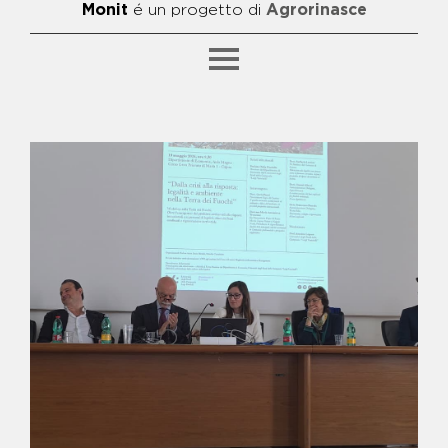
Monit
é un progetto di
Agrorinasce
SFOGLIA PER CATEGORIA
BENE ALFIERO
BENE ANIELLO BIDOGNETTI E
FRANCESCO SCHIAVONE -
FATTORIA "META"
BENE ANTONIO ZAGARIA
BENE BIDOGNETTI - CAMPO DI
CALCETTO E AREA GIOCHI
BENE CAPALDO - CENTRO
POLIFUNZIONALE
BENE CATERINO - CENTRO DI
AGGREGAZIONE E GRUPPO DI
ACQUISTO
SFOGLIA PER ARGOMENTO
BENE CICCIARIELLO - ASILO
NIDO, PUNTO LUCE E SPAZIO