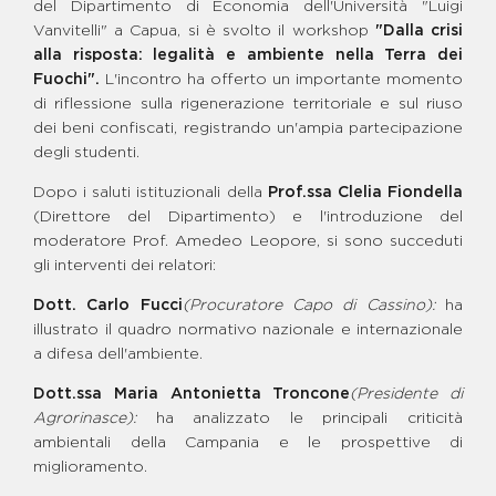
BENE GIOVANNI GAROFALO
del Dipartimento di Economia dell'Università "Luigi
Vanvitelli" a Capua, si è svolto il workshop
"Dalla crisi
BENE MARANO - CENTRO
GIOVANILE POLIVALENTE
alla risposta: legalità e ambiente nella Terra dei
BENE MARIO CATERINO -
Fuochi".
L'incontro ha offerto un importante momento
CENTRO DON MILANI
di riflessione sulla rigenerazione territoriale e sul riuso
BENE MICHELE ZAGARIA
dei beni confiscati, registrando un'ampia partecipazione
BENE PASQUALE SPIERTO -
degli studenti.
GRUPPO DI CONVIVENZA E
CENTRO GIOVANILE
Dopo i saluti istituzionali della
Prof.ssa Clelia Fiondella
BENE RAFFAELE CECORO -
(Direttore del Dipartimento) e l'introduzione del
SPAZIO GIOVANI E FAMIGLIE
moderatore Prof. Amedeo Leopore, si sono succeduti
BENE S. P. SCHIAVONE E F.
gli interventi dei relatori:
SCHIAVONE - FATTORIA
INTEGRA
Dott. Carlo Fucci
(Procuratore Capo di Cassino):
ha
BENE SCHIAVONE - CENTRO
illustrato il quadro normativo nazionale e internazionale
"GLOBAL CARE"
a difesa dell'ambiente.
BENE SCHIAVONE FRANCESCO
“CICCIARIELLO”-CAMPO DI
CALCETTO
Dott.ssa Maria Antonietta Troncone
(Presidente di
Agrorinasce):
ha analizzato le principali criticità
BENE SCHIAVONE SAVERIO
PAOLO
ambientali della Campania e le prospettive di
BENE STATUTO RODOLFO -
miglioramento.
PARCO DELLA LEGALITÀ